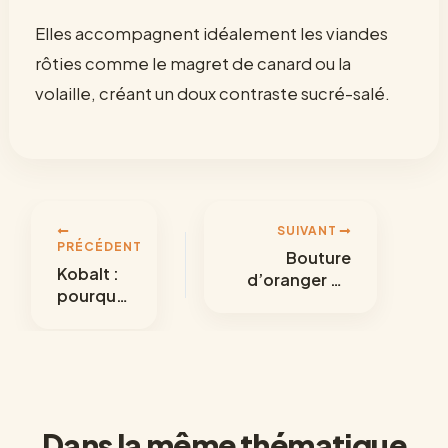
Elles accompagnent idéalement les viandes
rôties comme le magret de canard ou la
volaille, créant un doux contraste sucré-salé.
SUIVANT
PRÉCÉDENT
Bouture
Kobalt :
d’oranger du
pourquo
Mexique : les
i ce
astuces pour
métal
réussir votre
rare
multiplication
suscite-
végétale
t-il
autant
Dans la même thématique