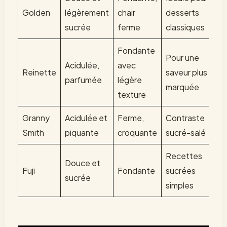
Golden
légèrement
chair
desserts
sucrée
ferme
classiques
Fondante
Pour une
Acidulée,
avec
Reinette
saveur plus
parfumée
légère
marquée
texture
Granny
Acidulée et
Ferme,
Contraste
Smith
piquante
croquante
sucré-salé
Recettes
Douce et
Fuji
Fondante
sucrées
sucrée
simples