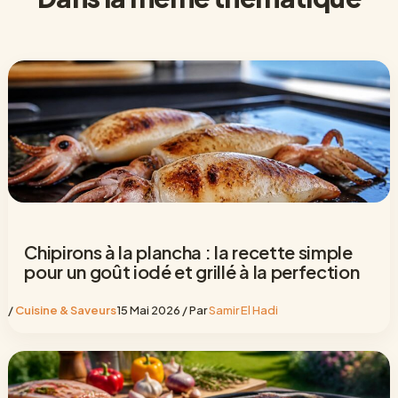
d’enjeux
écologiq
ues ?
Chipirons à la plancha : la recette simple
pour un goût iodé et grillé à la perfection
/
Cuisine & Saveurs
15 Mai 2026
/ Par
Samir El Hadi